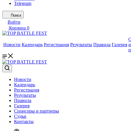
Telegram
Поиск
Войти
Корзина
0
С
Новости
Календарь
Регистрация
Результаты
Правила
Галерея
и
п
Новости
Календарь
Регистрация
Результаты
Правила
Галерея
Спонсоры и партнеры
Судьи
Контакты